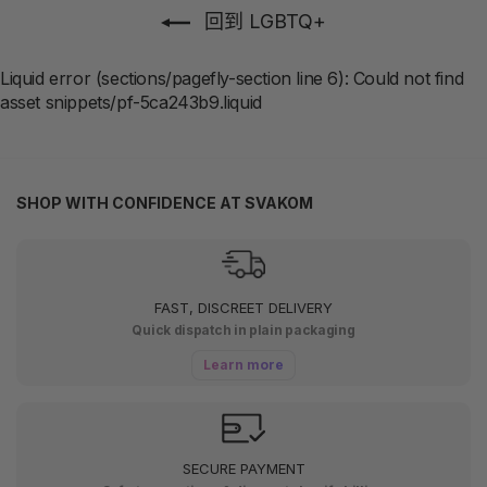
回到 LGBTQ+
Liquid error (sections/pagefly-section line 6): Could not find
asset snippets/pf-5ca243b9.liquid
SHOP WITH CONFIDENCE AT SVAKOM
FAST, DISCREET DELIVERY
Quick dispatch in plain packaging
Learn more
SECURE PAYMENT