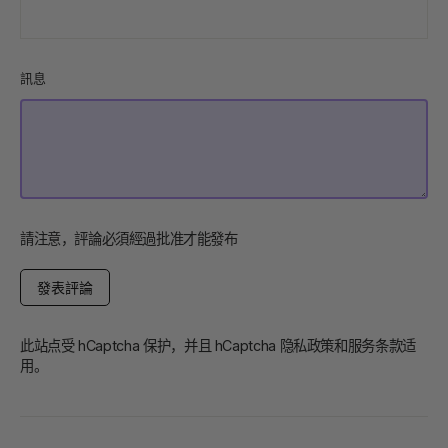
訊息
請注意，評論必須經過批准才能發布
發
表
評
論
此站点受 hCaptcha 保护，并且 hCaptcha
隐私政策
和
服务条款
适
用。