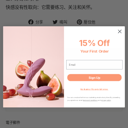
快感没有性取向：它需要练习、关注和关怀。
在
在
固
分享
鳴叫
壓住他
臉
Twitter
定
書
上
在
上
發
Pinterest
15% Off
分
推
上
享
文
Your First Order
Table of Contents
EMAIL
發表評論
Sign Up
發表評論
No thanks, I'll pay in full price.
姓名
You can unsubscribe from our marketing emails at any time. By proceeding
you agree to our email
terms and conditions
and
privacy policy
.
電子郵件