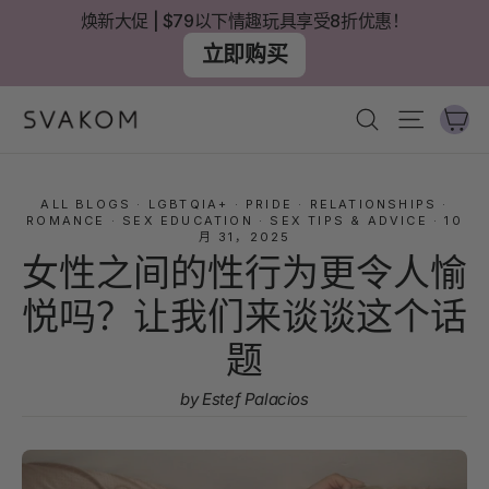
跳
焕新大促 | $79以下情趣玩具享受8折优惠！
至
立即购买
內
容
大
搜尋
網站導
ALL BLOGS
·
LGBTQIA+
·
PRIDE
·
RELATIONSHIPS
·
ROMANCE
·
SEX EDUCATION
·
SEX TIPS & ADVICE
·
10
月 31，2025
女性之间的性行为更令人愉
悦吗？让我们来谈谈这个话
题
by Estef Palacios