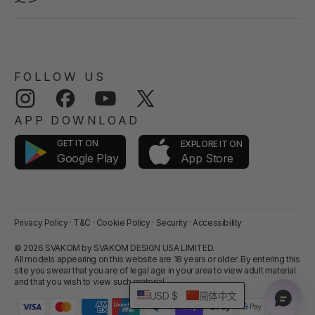
FOLLOW US
Instagram
Facebook
YouTube
Twitter
APP DOWNLOAD
GET IT ON
EXPLORE IT ON
App Store
Google Play
Privacy Policy
·
T&C
·
Cookie Policy
·
Security
·
Accessibility
© 2026 SVAKOM by SVAKOM DESIGN USA LIMITED.
All models appearing on this website are 18 years or older. By entering this
site you swear that you are of legal age in your area to view adult material
and that you wish to view such material.
USD $
简体中文