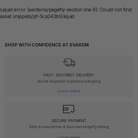
Liquid error (sections/pagefly-section line 6): Could not find
asset snippets/pf-5ca243b9.liquid
SHOP WITH CONFIDENCE AT SVAKOM
FAST, DISCREET DELIVERY
Quick dispatch in plain packaging
Learn more
SECURE PAYMENT
Safe transactions & discreet shopify billing
Learn more