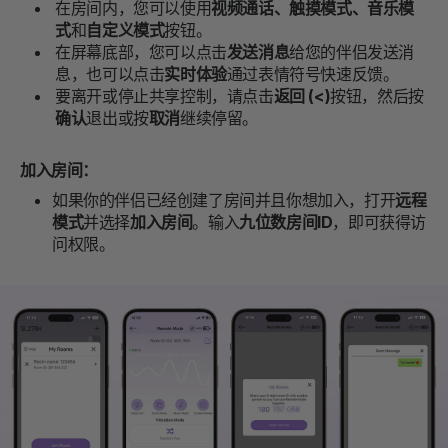
在房间内，您可以使用
视频通话、触摸模式、音乐模
式
和
自定义模式
按钮。
在屏幕底部，您可以点击
发送消息
给您的伴侣发送消
息，也可以点击
实时体验
通过表情符号快速反馈。
要离开或停止共享控制，请点击
返回 (<)
按钮，然后按
确认
退出或按
取消
继续停留。
加入房间：
如果你的伴侣已经创建了房间并且你想加入，打开
远程
模式
并选择
加入房间
。输入
九位数房间ID
，即可获得访
问权限。