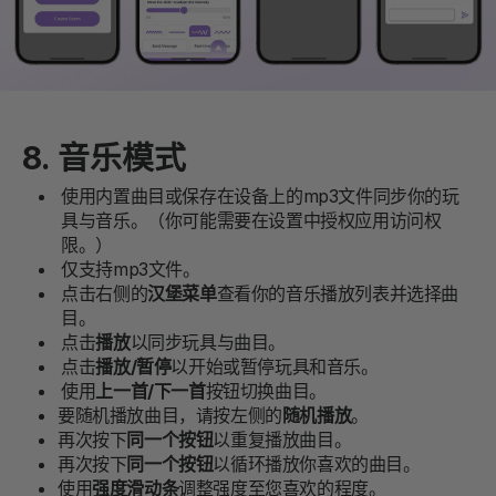
8. 音乐模式
使用内置曲目或保存在设备上的mp3文件同步你的玩
具与音乐。（你可能需要在设置中授权应用访问权
限。）
仅支持mp3文件。
点击右侧的
汉堡菜单
查看你的音乐播放列表并选择曲
目。
点击
播放
以同步玩具与曲目。
点击
播放/暂停
以开始或暂停玩具和音乐。
使用
上一首/下一首
按钮切换曲目。
要随机播放曲目，请按左侧的
随机播放
。
再次按下
同一个按钮
以重复播放曲目。
再次按下
同一个按钮
以循环播放你喜欢的曲目。
使用
强度滑动条
调整强度至您喜欢的程度。