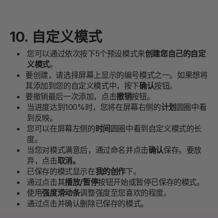
10. 自定义模式
您可以通过依次按下5个预设模式来
创建您自己的自定
义模式
。
要创建，请选择屏幕上显示的编号模式之一。如果想将
其添加到您的自定义模式中，按下
确认
按钮。
要撤销最后一次添加，点击
撤销
按钮。
当进度达到100%时，您将在屏幕右侧的
计划
圆圈中看
到反映。
您可以在屏幕左侧的
时间
圆圈中看到自定义模式的长
度。
当您对模式满意后，通过命名并点击
确认
保存。要放
弃，点击
取消。
已保存的模式显示在
我的创作
下。
通过点击其
播放/暂停
按钮开始或暂停已保存的模式。
使用
强度滑动条
调整强度至您喜欢的程度。
通过点击并确认删除已保存的模式。