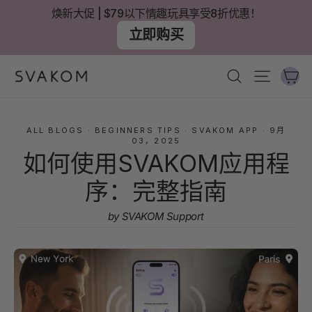
跳
焕新大促 | $79以下情趣玩具享受8折优惠！
至
立即购买
內
容
大
搜尋
網站導
ALL BLOGS
·
BEGINNERS TIPS
·
SVAKOM APP
·
9月
03，2025
如何使用SVAKOM应用程
序：完整指南
by SVAKOM Support