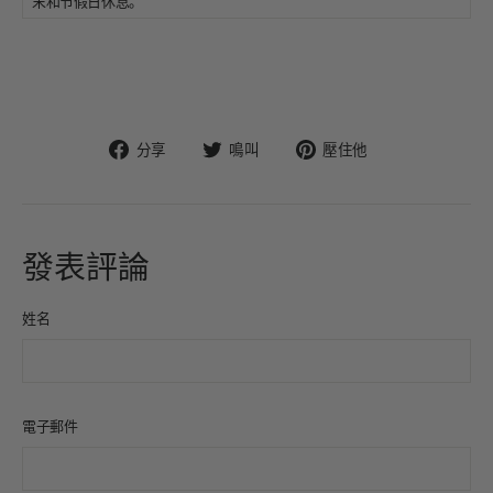
末和节假日休息。
在
在
固
分享
鳴叫
壓住他
臉
Twitter
定
書
上
在
上
發
Pinterest
分
推
上
發表評論
享
文
姓名
電子郵件