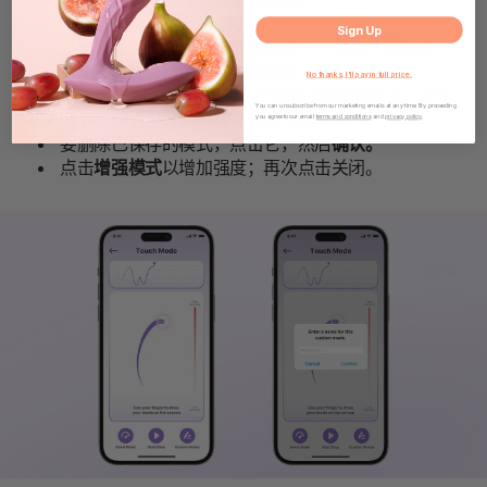
用手指在屏幕上绘制自定义图案。
完成后再次点击
开始/停止
。
Sign Up
系统会要求你为自定义模式创建一个名称。要保存，
请输入名称并点击
确认
；要放弃，请点击
取消。
No thanks, I'll pay in full price.
在
自定义模式 > 我的模式
下访问已保存的模式。你也
You can unsubscribe from our marketing emails at any time. By proceeding
可以在
示例
中找到一些预设的示例模式。
you agree to our email
terms and conditions
and
privacy policy
.
要删除已保存的模式，点击它，然后
确认。
点击
增强模式
以增加强度；再次点击关闭。