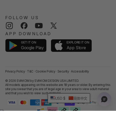
FOLLOW US
Instagram
Facebook
YouTube
Twitter
APP DOWNLOAD
GET IT ON
EXPLORE IT ON
App Store
Google Play
Privacy Policy
·
T&C
·
Cookie Policy
·
Security
·
Accessibility
© 2026 SVAKOM by SVAKOM DESIGN USA LIMITED.
All models appearing on this website are 18 years or older. By entering this
site you swear that you are of legal age in your area to view adult material
and that you wish to view such material.
USD $
简体中文