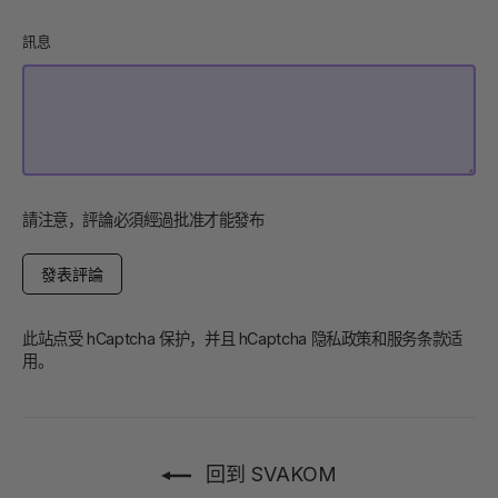
訊息
請注意，評論必須經過批准才能發布
發
表
評
論
此站点受 hCaptcha 保护，并且 hCaptcha
隐私政策
和
服务条款
适
用。
回到 SVAKOM