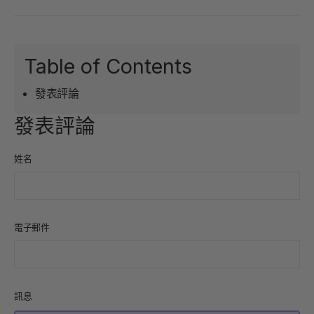
書
上
在
上
發
Pinterest
分
推
上
享
文
Table of Contents
發表評論
發表評論
姓名
電子郵件
訊息