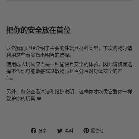
把你的安全放在首位
既然我们已经介绍了主要的性玩具材料类型，下次购物时请
利用这些事实做出明智的选择。
使用成人玩具应当是一种愉快且安全的体验，因此请确保选
择不含你可能敏感或过敏物质且百分百对身体安全的产
品。
另外，务必查看清洁和维护说明，这样你才能像它爱你一样
爱护你的玩具 ❤️
在
在
固
分享
鳴叫
壓住他
臉
Twitter
定