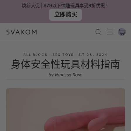
跳
焕新大促 | $79以下情趣玩具享受8折优惠！
至
立即购买
內
容
大
搜尋
網站導
ALL BLOGS
·
SEX TOYS
·
5月 28，2024
身体安全性玩具材料指南
by Vanessa Rose