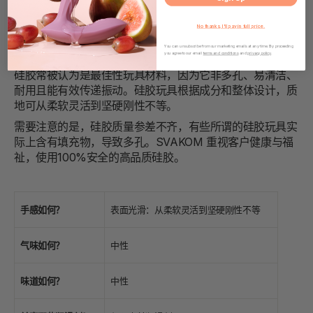
No thanks, I'll pay in full price.
硅胶
You can unsubscribe from our marketing emails at any time. By proceeding
you agree to our email
terms and conditions
and
privacy policy
.
硅胶常被认为是最佳性玩具材料，因为它非多孔、易清洁、
耐用且能有效传递振动。硅胶玩具根据成分和整体设计，质
地可从柔软灵活到坚硬刚性不等。
需要注意的是，硅胶质量参差不齐，有些所谓的硅胶玩具实
际上含有填充物，导致多孔。SVAKOM 重视客户健康与福
祉，使用100%安全的高品质硅胶。
手感如何？
表面光滑：从柔软灵活到坚硬刚性不等
气味如何？
中性
味道如何？
中性