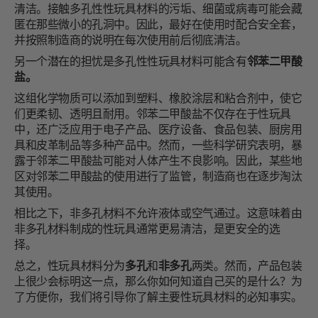
清洁。接触多孔性性玩具材料的污垢、细菌或病毒可能会藏
匿在那些微小的孔洞中。因此，最好在使用时配合安全套，
并按照制造商的说明在每次使用前后彻底清洁。
另一个潜在的担忧是多孔性性玩具材料可能含有
邻苯二甲酸
盐。
这组化学物质可以添加到塑料、橡胶涂层和粘合剂中，使它
们更柔韧、透明且耐用。邻苯二甲酸盐不仅存在于性玩具
中，还广泛应用于电子产品、医疗设备、食品包装、厨房用
具和皮革制品等多种产品中。然而，一些科学研究表明，暴
露于邻苯二甲酸盐可能对人体产生不良影响。因此，某些地
区对邻苯二甲酸盐的使用进行了监管，制造商也在逐步淘汰
其使用。
相比之下，非多孔材料不允许液体或空气通过。这意味着由
非多孔材料制成的性玩具通常更易清洁，是更安全的选
择。
总之，性玩具材料分为
多孔
和
非多孔
两类。然而，产品包装
上很少会标明这一点，那么你如何知道自己买的是什么？为
了方便你，我们将引导你了解主要性玩具材料的必知事实。