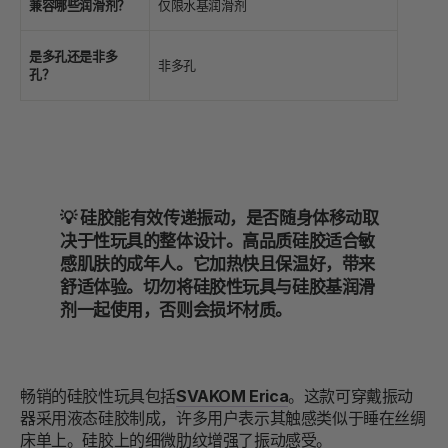
兼容哪些润滑剂？
仅限水基润滑剂
是多孔还是非多
非多孔
孔？
💡 硅胶能有效传递振动，是否随身体移动取
决于性玩具的整体设计。高品质硅胶适合敏
感肌肤的成年人。它加热快且保温好，带来
舒适体验。切勿将硅胶性玩具与硅胶基润滑
剂一起使用，否则会损坏材质。
畅销的硅胶性玩具包括
SVAKOM Erica
。这款可穿戴振动
器采用液态硅胶制成，许多用户表示其触感类似于睡在丝绸
床单上。硅胶上的细微肋纹增强了振动感受。