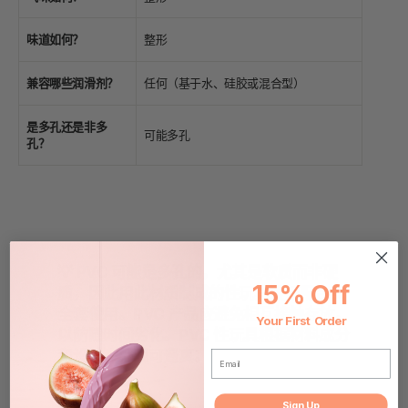
味道如何？
整形
兼容哪些润滑剂？
任何（基于水、硅胶或混合型）
是多孔还是非多
可能多孔
孔？
💡 PVC 可能是多孔的，尤其是软质而非硬
15% Off
质，因此用此材质制成的性玩具最好配合安
全套使用。PVC 产品应避免相互接触存放，
Your First Order
以防随时间劣化。PVC 性玩具根据材料成分
和设计，外观可逼真。
EMAIL
Sign Up