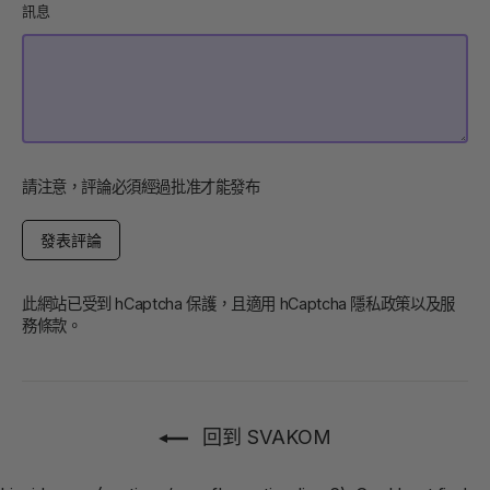
訊息
請注意，評論必須經過批准才能發布
發
表
評
論
此網站已受到 hCaptcha 保護，且適用 hCaptcha
隱私政策
以及
服
務條款
。
回到 SVAKOM