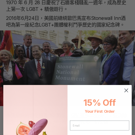
1970 年 6 月 28 日慶祝了石牆客棧騷亂一週年，成為歷史
上第一次 LGBT + 驕傲遊行。
2016年6月24日，美國前總統歐巴馬宣布Stonewall Inn酒
吧為第一座紀念LGBT+團體權利鬥爭歷史的國家紀念碑。
15% Off
Your First Order
今天是紐約發生騷亂 50 週年，但這麼多年過去了，要消除
針對 LGBT+ 群體的暴力行為，還有很多事情要做。
EMAIL