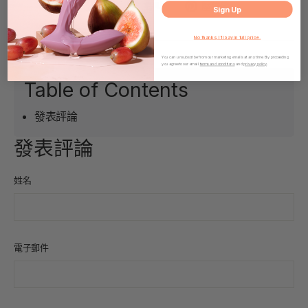
在
在
固
分享
鳴叫
壓住他
Sign Up
臉
Twitter
定
書
上
在
No thanks, I'll pay in full price.
上
發
Pinterest
You can unsubscribe from our marketing emails at any time. By proceeding
分
推
上
you agree to our email
terms and conditions
and
privacy policy
.
享
文
Table of Contents
發表評論
發表評論
姓名
電子郵件