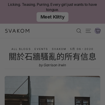
跳
Licking. Teasing. Purring. Every girl just wants to have
至
tongue.
內
Meet Klitty
容
大
搜尋
網站導
ALL BLOGS
·
EVENTS
·
SVAKOM
·
5月 06，2020
關於石牆騷亂的所有信息
by Garrison Irwin