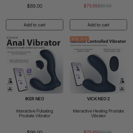
$89.00
$75.65
$89.00
正
銷
常
售
價
價
格
格
節省 15%
IKER NEO
VICK NEO 2
Interactive Pulsating
Interactive Heating Prostate
Prostate Vibrator
Vibrator
$99.00
$75.65
$89.00