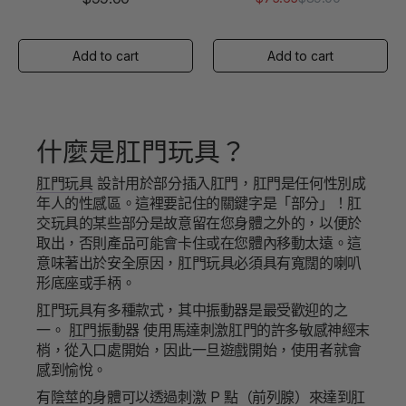
正
銷
常
售
價
價
格
格
什麼是肛門玩具？
肛門玩具
設計用於部分插入肛門，肛門是任何性別成
年人的性感區。這裡要記住的關鍵字是「部分」！肛
交玩具的某些部分是故意留在您身體之外的，以便於
取出，否則產品可能會卡住或在您體內移動太遠。這
意味著出於安全原因，肛門玩具必須具有寬闊的喇叭
形底座或手柄。
肛門玩具有多種款式，其中振動器是最受歡迎的之
一。
肛門振動器
使用馬達刺激肛門的許多敏感神經末
梢，從入口處開始，因此一旦遊戲開始，使用者就會
感到愉悅。
有陰莖的身體可以透過刺激 P 點（前列腺）來達到肛