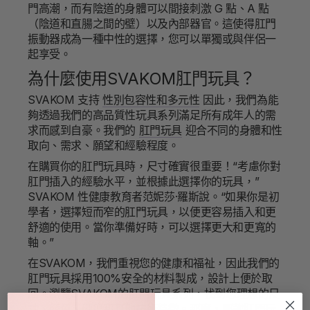
門高潮，而有陰道的身體可以間接刺激 G 點、A 點
（陰道和直腸之間的壁）以及內部器官。這使得肛門
振動器成為一種中性的選擇，您可以單獨或與伴侶一
起享受。
為什麼使用SVAKOM肛門玩具？
SVAKOM 支持
性別包容性和多元性
因此，我們為能
夠透過我們的高品質性玩具系列滿足所有成年人的需
求而感到自豪。我們的
肛門玩具
迎合不同的身體和性
取向、需求、願望和經驗程度。
在購買你的肛門玩具時，尺寸確實很重要！“考慮你對
肛門插入的經驗水平，並根據此選擇你的玩具，”
SVAKOM 性健康教育者范妮莎·羅斯說。“如果你是初
學者，選擇短而窄的肛門玩具，以便更容易插入和更
舒適的使用。當你準備好時，可以選擇更大和更寬的
軸。”
在SVAKOM，我們重視您的健康和福祉，因此我們的
肛門玩具採用100%安全的材料製成，設計上便於取
回。瀏覽SVAKOM的肛門玩具系列，找到您理想的尺
寸、顏色、硬度和其他技術特徵。那麼，哪款肛門玩