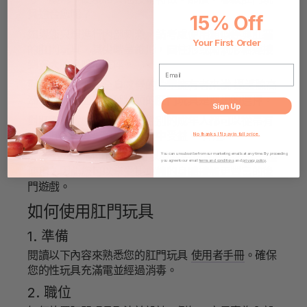
具適合您呢？
15% Off
如果您只想進行內部刺激，請考慮使用類似經典肛塞
Your First Order
的肛門玩具，其尖端呈錐形，圓柱形或雨滴形軸連接
到寬大的喇叭形底座。
EMAIL
對於想要強烈、全身感覺的陰莖擁有者來說
攝護腺高
潮
，具有彎曲軸和球狀頭的肛門玩具是理想的選擇。
Sign Up
對肛門遊戲感興趣的任何性別的成年人都可以從帶有
按摩肛門的外部附件的玩具中受益。
會陰
.
No thanks, I'll pay in full price.
許多SVAKOM肛門玩具可以與遙控器或應用程式一起
You can unsubscribe from our marketing emails at any time. By proceeding
you agree to our email
terms and conditions
and
privacy policy
.
使用，因此您可以享受比單純的身體接觸更豐富的後
門遊戲。
如何使用肛門玩具
1. 準備
閱讀以下內容來熟悉您的肛門玩具
使用者手冊
。確保
您的性玩具充滿電並經過消毒。
2. 職位