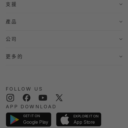
支援
產品
公司
更多的
FOLLOW US
Instagram
Facebook
YouTube
Twitter
APP DOWNLOAD
GET IT ON
EXPLORE IT ON
App Store
Google Play