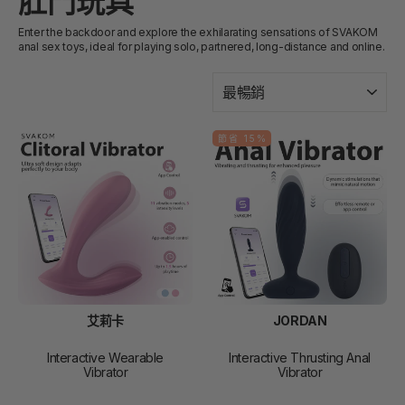
肛門玩具
Enter the backdoor and explore the exhilarating sensations of SVAKOM
anal sex toys, ideal for playing solo, partnered, long-distance and online.
種
類
節省 15%
艾莉卡
JORDAN
Interactive Wearable
Interactive Thrusting Anal
Vibrator
Vibrator