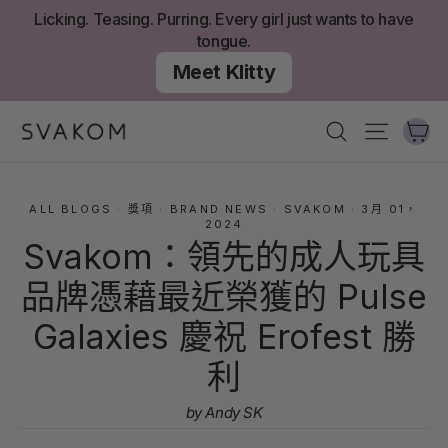
跳
Licking. Teasing. Purring. Every girl just wants to have
至
tongue.
內
Meet Klitty
容
大
搜尋
網站導
ALL BLOGS
·
獎項
·
BRAND NEWS
·
SVAKOM
·
3月 01，
2024
Svakom：領先的成人玩具
品牌憑藉最近榮獲的 Pulse
Galaxies 慶祝 Erofest 勝
利
by Andy SK