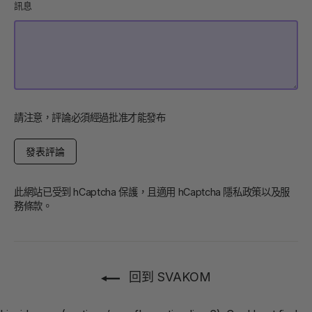
訊息
請注意，評論必須經過批准才能發布
發
表
評
論
此網站已受到 hCaptcha 保護，且適用 hCaptcha
隱私政策
以及
服
務條款
。
回到 SVAKOM