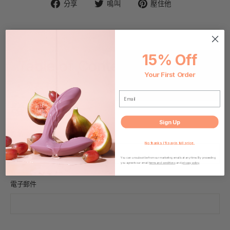
在
在
固
分享
鳴叫
壓住他
臉
Twitter
定
書
上
在
上
發
Pinterest
分
推
上
15% Off
享
文
Table of Contents
Your First Order
發表評論
EMAIL
發表評論
Sign Up
姓名
No thanks, I'll pay in full price.
You can unsubscribe from our marketing emails at any time. By proceeding
you agree to our email
terms and conditions
and
privacy policy
.
電子郵件