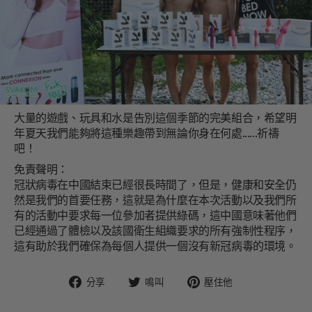
大量的遊戲、玩具和水是告別這個季節的完美組合，希望明
年夏天我們能夠將這種樂趣帶到無論你身在何處......祈禱
吧！
免責聲明：
冠狀病毒在中國結束已經很長時間了，但是，健康和安全仍
然是我們的首要任務，這就是為什麼在本次活動以及我們所
有的活動中要求每一位參加者提供綠碼，這中國意味著他們
已經通過了體檢以及該國衛生組織要求的所有強制性程序，
這有助於我們確保為每個人提供一個沒有新冠病毒的環境。
在
在
固
分享
鳴叫
壓住他
臉
Twitter
定
書
上
在