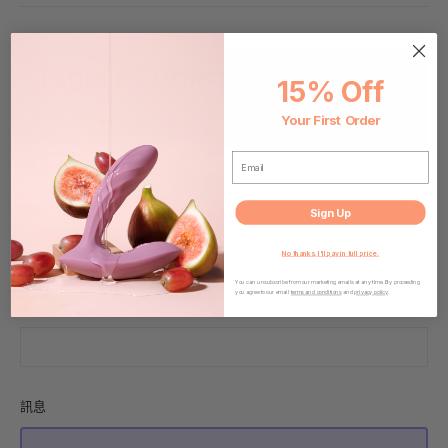
上
發
Pinterest
分
推
上
享
文
Table of Contents
15% Off
發表評論
Your First Order
發表評論
EMAIL
姓名
Sign Up
No thanks, I'll pay in full price.
You can unsubscribe from our marketing emails at any time. By proceeding
you agree to our email
terms and conditions
and
privacy policy
.
電子郵件
訊息