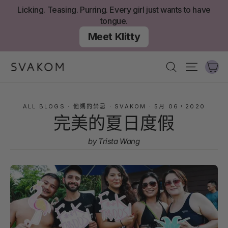
跳
Licking. Teasing. Purring. Every girl just wants to have
至
tongue.
內
Meet Klitty
容
大
搜尋
網站導
ALL BLOGS
·
他媽的禁忌
·
SVAKOM
·
5月 06，2020
完美的夏日度假
by Trista Wang