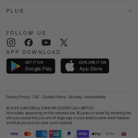
PLUS
FOLLOW US
Instagram
Facebook
YouTube
Twitter
APP DOWNLOAD
GET IT ON
EXPLORE IT ON
App Store
Google Play
Privacy Policy
·
T&C
·
Cookie Policy
·
Security
·
Accessibility
© 2026 SVAKOM by SVAKOM DESIGN USA LIMITED.
All models appearing on this website are 18 years or older. By entering this
site you swear that you are of legal age in your area to view adult material
and that you wish to view such material.