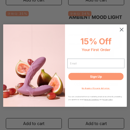
구하다 35%
구하다 34%
15% Off
Your First Order
EMAIL
SVAKOM STORAGE BAG
SVAKOM Mood Light
Sign Up
Vegan Leather Bag with
Color-Changing Ambient
Handle
Lamp
No thanks, I'll pay in full price.
You can unsubscribe from our marketing emails at any time. By proceeding
you agree to our email
terms and conditions
and
privacy policy
.
$12.90
$19.90
$29.90
$45.00
정
판
정
판
가
매
가
매
가
가
격
격