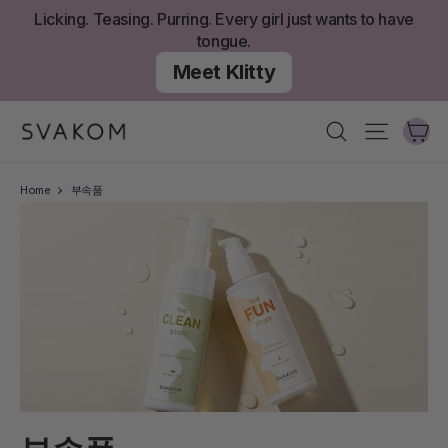
콘
Licking. Teasing. Purring. Every girl just wants to have
텐
tongue.
츠
Meet Klitty
로
건
너
카
찾다
사이트 
뛰
기
Home
부속품