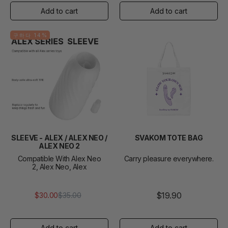
격
격
구하다 14%
SLEEVE - ALEX / ALEX NEO /
SVAKOM TOTE BAG
ALEX NEO 2
Compatible With Alex Neo
Carry pleasure everywhere.
2, Alex Neo, Alex
$19.90
$30.00
$35.00
정
판
가
매
가
격