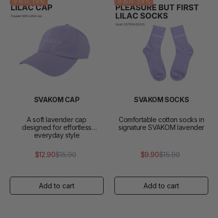
구하다 19%
구하다 38%
SVAKOM CAP
SVAKOM SOCKS
A soft lavender cap
Comfortable cotton socks in
designed for effortless
signature SVAKOM lavender
everyday style
$12.90
$15.90
$9.90
$15.90
정
판
정
판
가
매
가
매
가
가
격
격