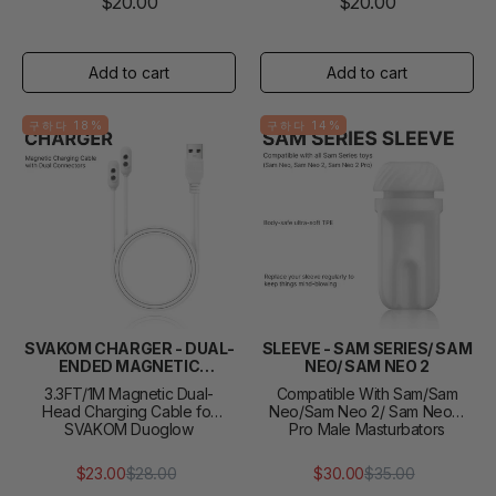
$20.00
$20.00
구하다 18%
구하다 14%
SVAKOM CHARGER - DUAL-
SLEEVE - SAM SERIES/ SAM
ENDED MAGNETIC
NEO/ SAM NEO 2
CHARGING CABLE
3.3FT/1M Magnetic Dual-
Compatible With Sam/Sam
Head Charging Cable for
Neo/Sam Neo 2/ Sam Neo 2
SVAKOM Duoglow
Pro Male Masturbators
$23.00
$28.00
$30.00
$35.00
정
판
정
판