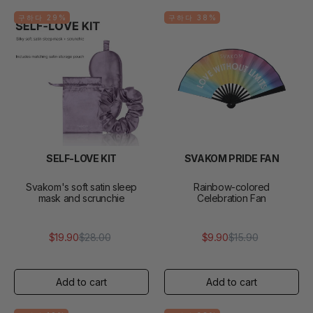
구하다 29%
구하다 38%
SELF-LOVE KIT
SVAKOM PRIDE FAN
Svakom's soft satin sleep
Rainbow-colored
mask and scrunchie
Celebration Fan
$19.90
$28.00
$9.90
$15.90
정
판
정
판
가
매
가
매
가
가
격
격