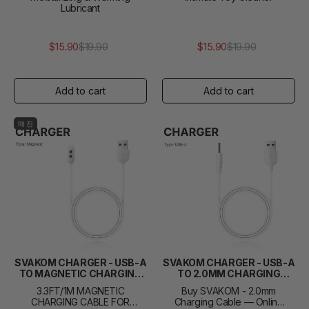
Lubricant
$15.90
$19.90
$15.90
$19.90
정
판
정
판
가
매
가
매
가
가
격
격
매진
SVAKOM CHARGER - USB-A
SVAKOM CHARGER - USB-A
TO MAGNETIC CHARGING
TO 2.0MM CHARGING
CABLE
CABLE
3.3FT/1M MAGNETIC
Buy SVAKOM - 2.0mm
CHARGING CABLE FOR
Charging Cable — Online