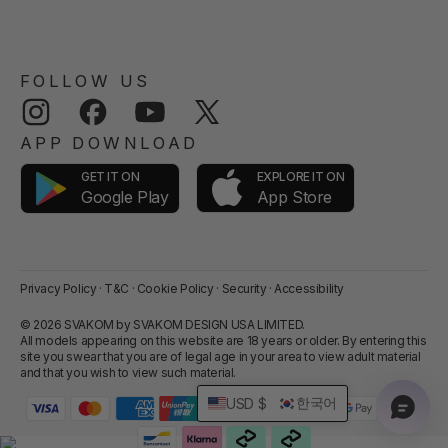
FOLLOW US
Instagram
Facebook
YouTube
Twitter
APP DOWNLOAD
GET IT ON
EXPLORE IT ON
App Store
Google Play
Privacy Policy
·
T&C
·
Cookie Policy
·
Security
·
Accessibility
© 2026 SVAKOM by SVAKOM DESIGN USA LIMITED.
All models appearing on this website are 18 years or older. By entering this
site you swear that you are of legal age in your area to view adult material
and that you wish to view such material.
한국어
USD $