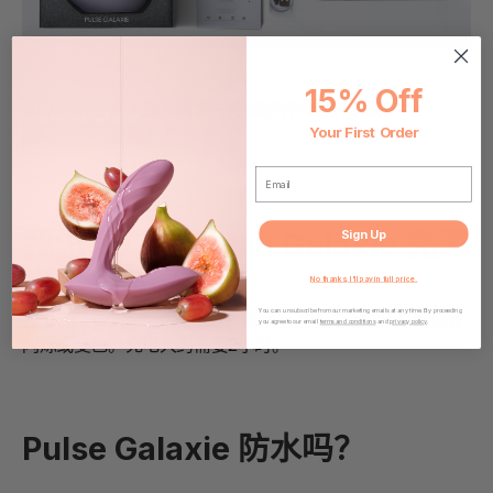
15% Off
如果您因任何原因未收到一件或多件物品，请联系
SVAKOM 支持。
Your First Order
EMAIL
我怎么知道 Pulse Galaxie 充满
Sign Up
电了？
No thanks, I'll pay in full price.
You can unsubscribe from our marketing emails at any time. By proceeding
当 Pulse Galaxie 充满电时，刺激器上的电池指示灯会停止
you agree to our email
terms and conditions
and
privacy policy
.
闪烁或变色。充电大约需要2小时。
Pulse Galaxie 防水吗？