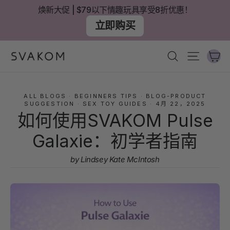
跳
焕新大促 | $79以下情趣玩具享受8折优惠！
至
立即购买
內
容
大
搜尋
網站導
ALL BLOGS
·
BEGINNERS TIPS
·
BLOG-PRODUCT
SUGGESTION
·
SEX TOY GUIDES
·
4月 22，2025
如何使用SVAKOM Pulse
Galaxie：初学者指南
by Lindsey Kate McIntosh