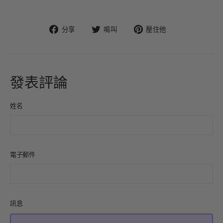
在
在
固
分享
鳴叫
壓住他
臉
Twitter
定
書
上
在
上
發
Pinterest
分
推
上
發表評論
享
文
姓名
電子郵件
訊息