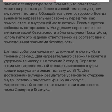
близкой к температуре тела. Помните, что сам стержень
может нагреваться до более высокой температуры, чем
внутренняя вставка. Обращайтесь с ним осторожно. Всегда
вынимайте нагревательный стержень перед тем, как
прикоснетесь к внутренней части вставки. Рекомендуется
соблюдать осторожность. Мы уделяем первостепенное
внимание вашей безопасности и благополучию. Пожалуйста,
используйте это изделие ответственно и в соответствии с
приведенными правилами безопасности.
Для мастурбатора нажмите и удерживайте кнопку «S» в
течение 2 секунд. Для нагревательного стержня нажмите и
удерживайте кнопку « » в течение 2 секунд. Обратите
внимание: нагревательный стержень закреплен внутри
крышки корпуса и нагревает вставку до 38°С. Для
достижения наилучших результатов установите стержень
внутрь вставки и закрепите крышку на корпусе.
Нагревательный стержень автоматически выключается
через 2 минуты и 15 секунд.