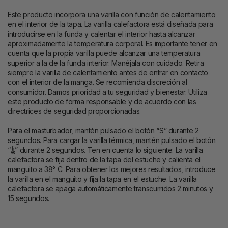
Este producto incorpora una varilla con función de calentamiento
en el interior de la tapa. La varilla calefactora está diseñada para
introducirse en la funda y calentar el interior hasta alcanzar
aproximadamente la temperatura corporal. Es importante tener en
cuenta que la propia varilla puede alcanzar una temperatura
superior a la de la funda interior. Manéjala con cuidado. Retira
siempre la varilla de calentamiento antes de entrar en contacto
con el interior de la manga. Se recomienda discreción al
consumidor. Damos prioridad a tu seguridad y bienestar. Utiliza
este producto de forma responsable y de acuerdo con las
directrices de seguridad proporcionadas.
Para el masturbador, mantén pulsado el botón “S” durante 2
segundos. Para cargar la varilla térmica, mantén pulsado el botón
“🌡” durante 2 segundos. Ten en cuenta lo siguiente: La varilla
calefactora se fija dentro de la tapa del estuche y calienta el
manguito a 38° C. Para obtener los mejores resultados, introduce
la varilla en el manguito y fija la tapa en el estuche. La varilla
calefactora se apaga automáticamente transcurridos 2 minutos y
15 segundos.