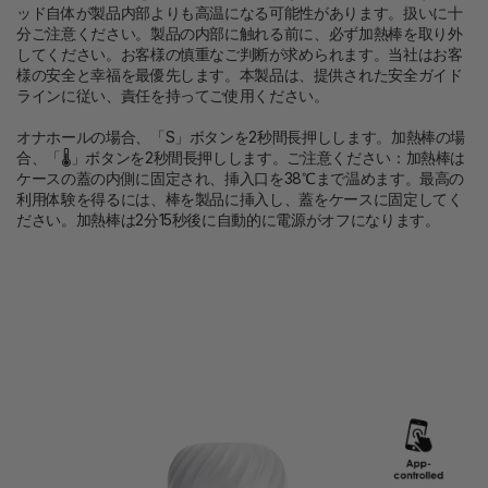
ッド自体が製品内部よりも高温になる可能性があります。扱いに十
分ご注意ください。製品の内部に触れる前に、必ず加熱棒を取り外
してください。お客様の慎重なご判断が求められます。当社はお客
様の安全と幸福を最優先します。本製品は、提供された安全ガイド
ラインに従い、責任を持ってご使用ください。
オナホールの場合、「S」ボタンを2秒間長押しします。加熱棒の場
合、「🌡」ボタンを2秒間長押しします。ご注意ください：加熱棒は
ケースの蓋の内側に固定され、挿入口を38℃まで温めます。最高の
利用体験を得るには、棒を製品に挿入し、蓋をケースに固定してく
ださい。加熱棒は2分15秒後に自動的に電源がオフになります。