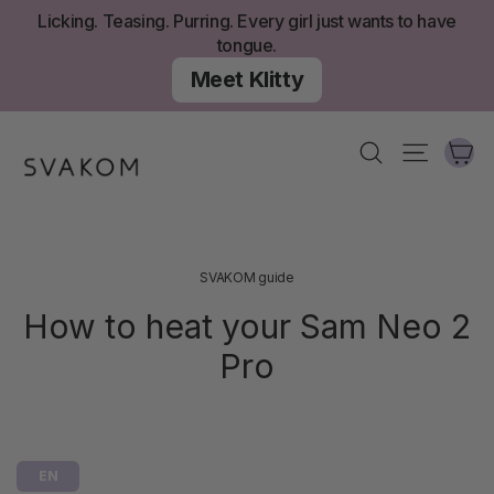
Skip
Licking. Teasing. Purring. Every girl just wants to have
to
tongue.
content
Meet Klitty
Ca
Search
Site nav
SVAKOM guide
How to heat your Sam Neo 2
Pro
EN