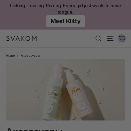
перейти
Licking. Teasing. Purring. Every girl just wants to have
к
tongue.
содержанию
Meet Klitty
К
Поиск
Навига
Home
Аксессуары