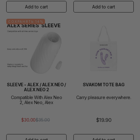
СОХРАНЯТЬ 14%
SLEEVE - ALEX / ALEX NEO /
SVAKOM TOTE BAG
ALEX NEO 2
Compatible With Alex Neo
Carry pleasure everywhere.
2, Alex Neo, Alex
$19.90
$30.00
$35.00
Обычная
Цена
цена
продажи