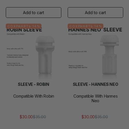
цена
продажи
цена
продажи
СОХРАНЯТЬ 14%
СОХРАНЯТЬ 14%
SLEEVE - ROBIN
SLEEVE - HANNES NEO
Compatible With Robin
Compatible With Hannes
Neo
$30.00
$35.00
$30.00
$35.00
Обычная
Цена
Обычная
Цена
цена
продажи
цена
продажи