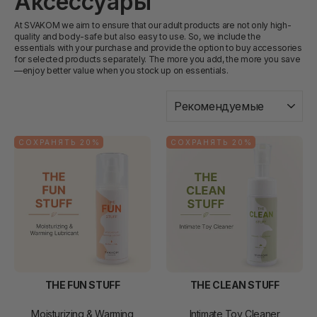
Аксессуары
At SVAKOM we aim to ensure that our adult products are not only high-
quality and body-safe but also easy to use. So, we include the
essentials with your purchase and provide the option to buy accessories
for selected products separately. The more you add, the more you save
—enjoy better value when you stock up on essentials.
СОРТИРОВАТЬ
СОХРАНЯТЬ 20%
СОХРАНЯТЬ 20%
THE FUN STUFF
THE CLEAN STUFF
Moisturizing & Warming
Intimate Toy Cleaner