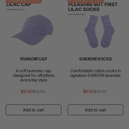
СОХРАНЯТЬ 19%
СОХРАНЯТЬ 38%
SVAKOM CAP
SVAKOM SOCKS
A soft lavender cap
Comfortable cotton socks in
designed for effortless
signature SVAKOM lavender
everyday style
$12.90
$15.90
$9.90
$15.90
Обычная
Цена
Обычная
Цена
цена
продажи
цена
продажи