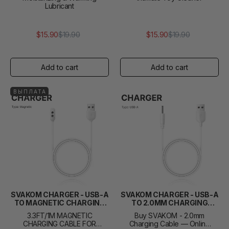
Lubricant
$15.90
$19.90
$15.90
$19.90
Обычная
Цена
Обычная
Цена
цена
продажи
цена
продажи
ВЫПЛАТА
SVAKOM CHARGER - USB-A
SVAKOM CHARGER - USB-A
TO MAGNETIC CHARGING
TO 2.0MM CHARGING
CABLE
CABLE
3.3FT/1M MAGNETIC
Buy SVAKOM - 2.0mm
CHARGING CABLE FOR
Charging Cable — Online