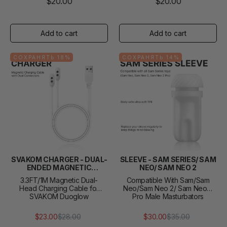
$20.00
$20.00
СОХРАНЯТЬ 18%
СОХРАНЯТЬ 14%
SVAKOM CHARGER - DUAL-
SLEEVE - SAM SERIES/ SAM
ENDED MAGNETIC
NEO/ SAM NEO 2
CHARGING CABLE
3.3FT/1M Magnetic Dual-
Compatible With Sam/Sam
Head Charging Cable for
Neo/Sam Neo 2/ Sam Neo 2
SVAKOM Duoglow
Pro Male Masturbators
$23.00
$28.00
$30.00
$35.00
Обычная
Цена
Обычная
Цена